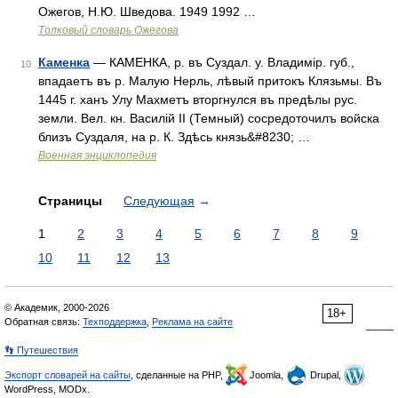
Ожегов, Н.Ю. Шведова. 1949 1992 …
Толковый словарь Ожегова
Каменка
— КАМЕНКА, р. въ Суздал. у. Владимір. губ.,
10
впадаетъ въ р. Малую Нерль, лѣвый притокъ Клязьмы. Въ
1445 г. ханъ Улу Махметъ вторгнулся въ предѣлы рус.
земли. Вел. кн. Василій II (Темный) сосредоточилъ войска
близъ Суздаля, на р. К. Здѣсь князь&#8230; …
Военная энциклопедия
Страницы
Следующая
→
1
2
3
4
5
6
7
8
9
10
11
12
13
© Академик, 2000-2026
18+
Обратная связь:
Техподдержка
,
Реклама на сайте
👣 Путешествия
Экспорт словарей на сайты
, сделанные на PHP,
Joomla,
Drupal,
WordPress, MODx.