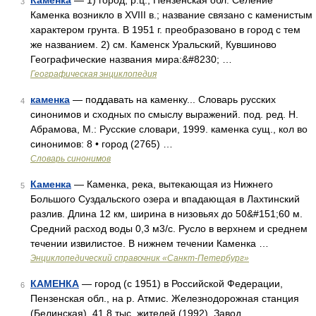
Каменка
— 1) город, р.ц., Пензенская обл. Селение
3
Каменка возникло в XVIII в.; название связано с каменистым
характером грунта. В 1951 г. преобразовано в город с тем
же названием. 2) см. Каменск Уральский, Кувшиново
Географические названия мира:&#8230; …
Географическая энциклопедия
каменка
— поддавать на каменку... Словарь русских
4
синонимов и сходных по смыслу выражений. под. ред. Н.
Абрамова, М.: Русские словари, 1999. каменка сущ., кол во
синонимов: 8 • город (2765) …
Словарь синонимов
Каменка
— Каменка, река, вытекающая из Нижнего
5
Большого Суздальского озера и впадающая в Лахтинский
разлив. Длина 12 км, ширина в низовьях до 50&#151;60 м.
Средний расход воды 0,3 м3/с. Русло в верхнем и среднем
течении извилистое. В нижнем течении Каменка …
Энциклопедический справочник «Санкт-Петербург»
КАМЕНКА
— город (с 1951) в Российской Федерации,
6
Пензенская обл., на р. Атмис. Железнодорожная станция
(Белинская). 41,8 тыс. жителей (1992). Завод