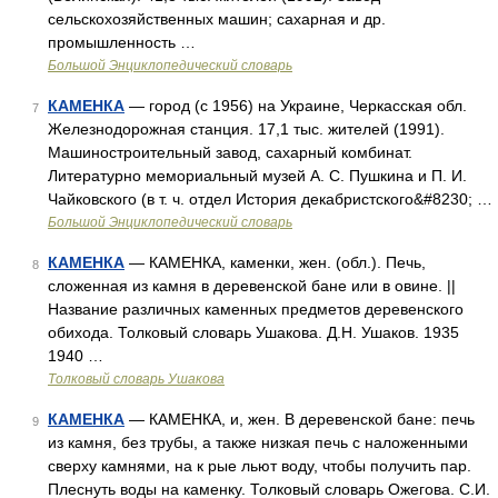
сельскохозяйственных машин; сахарная и др.
промышленность …
Большой Энциклопедический словарь
КАМЕНКА
— город (с 1956) на Украине, Черкасская обл.
7
Железнодорожная станция. 17,1 тыс. жителей (1991).
Машиностроительный завод, сахарный комбинат.
Литературно мемориальный музей А. С. Пушкина и П. И.
Чайковского (в т. ч. отдел История декабристского&#8230; …
Большой Энциклопедический словарь
КАМЕНКА
— КАМЕНКА, каменки, жен. (обл.). Печь,
8
сложенная из камня в деревенской бане или в овине. ||
Название различных каменных предметов деревенского
обихода. Толковый словарь Ушакова. Д.Н. Ушаков. 1935
1940 …
Толковый словарь Ушакова
КАМЕНКА
— КАМЕНКА, и, жен. В деревенской бане: печь
9
из камня, без трубы, а также низкая печь с наложенными
сверху камнями, на к рые льют воду, чтобы получить пар.
Плеснуть воды на каменку. Толковый словарь Ожегова. С.И.