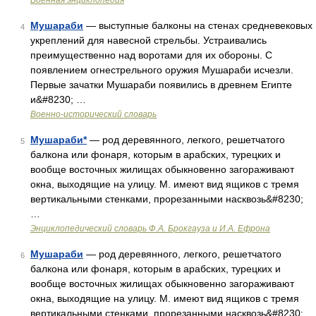
Военная энциклопедия
Мушараби
— выступные балконы на стенах средневековых
4
укреплений для навесной стрельбы. Устраивались
преимущественно над воротами для их обороны. С
появлением огнестрельного оружия Мушараби исчезли.
Первые зачатки Мушараби появились в древнем Египте
и&#8230; …
Военно-исторический словарь
Мушараби*
— род деревянного, легкого, решетчатого
5
балкона или фонаря, которым в арабских, турецких и
вообще восточных жилищах обыкновенно загораживают
окна, выходящие на улицу. М. имеют вид ящиков с тремя
вертикальными стенками, прорезанными насквозь&#8230;
…
Энциклопедический словарь Ф.А. Брокгауза и И.А. Ефрона
Мушараби
— род деревянного, легкого, решетчатого
6
балкона или фонаря, которым в арабских, турецких и
вообще восточных жилищах обыкновенно загораживают
окна, выходящие на улицу. М. имеют вид ящиков с тремя
вертикальными стенками, прорезанными насквозь&#8230;