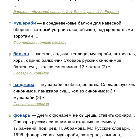
…
Энциклопедический словарь Ф.А. Брокгауза и И.А. Ефрона
мушараби
— в средневековье балкон для навесной
7
обороны, который устраивался, обычно, над крепостными
воротами …
Фортификационный словарь
балкон
— люстра, лоджия, теплица, мушараби, антресоль,
8
хоры, овринг, балкончик Словарь русских синонимов.
балкон сущ., кол во синонимов: 13 • алтан (2) • …
Словарь синонимов
панджара
— мушараби, шебеке, решетка Словарь русских
9
синонимов. панджара сущ., кол во синонимов: 3 •
мушараби (3) • …
Словарь синонимов
фонарь
— днем с фонарем не сыщешь, ставить фонари...
10
Словарь русских синонимов и сходных по смыслу
выражений. под. ред. Н. Абрамова, М.: Русские словари,
1999. фонарь синяк, мушараби, лантерна, лампион,