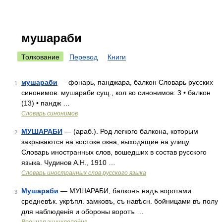
мушараби
Толкование
Перевод
Книги
мушараби
— фонарь, панджара, балкон Словарь русских
1
синонимов. мушараби сущ., кол во синонимов: 3 • балкон
(13) • пандж …
Словарь синонимов
МУШАРАБИ
— (араб.). Род легкого балкона, которым
2
закрываются на востоке окна, выходящие на улицу.
Словарь иностранных слов, вошедших в состав русского
языка. Чудинов А.Н., 1910 …
Словарь иностранных слов русского языка
Мушараби
— МУШАРАБИ, балконъ надъ воротами
3
средневѣк. укрѣпл. замковъ, съ навѣсн. бойницами въ полу
для наблюденія и обороны воротъ …