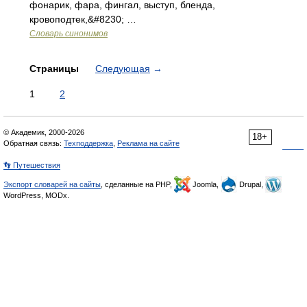
фонарик, фара, фингал, выступ, бленда,
кровоподтек,&#8230; …
Словарь синонимов
Страницы
Следующая
→
1
2
© Академик, 2000-2026
18+
Обратная связь:
Техподдержка
,
Реклама на сайте
👣 Путешествия
Экспорт словарей на сайты
, сделанные на PHP,
Joomla,
Drupal,
WordPress, MODx.