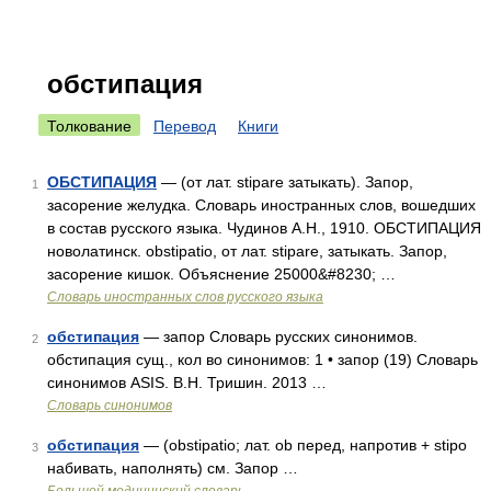
обстипация
Толкование
Перевод
Книги
ОБСТИПАЦИЯ
— (от лат. stipare затыкать). Запор,
1
засорение желудка. Словарь иностранных слов, вошедших
в состав русского языка. Чудинов А.Н., 1910. ОБСТИПАЦИЯ
новолатинск. obstipatio, от лат. stipare, затыкать. Запор,
засорение кишок. Объяснение 25000&#8230; …
Словарь иностранных слов русского языка
обстипация
— запор Словарь русских синонимов.
2
обстипация сущ., кол во синонимов: 1 • запор (19) Словарь
синонимов ASIS. В.Н. Тришин. 2013 …
Словарь синонимов
обстипация
— (obstipatio; лат. ob перед, напротив + stipo
3
набивать, наполнять) см. Запор …