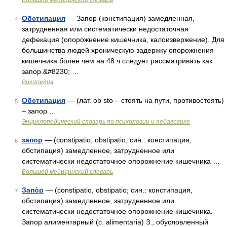
Большой медицинский словарь
Обстипация
— Запор (констипация) замедленная,
4
затрудненная или систематически недостаточная
дефекация (опорожнение кишечника, калоизвержение). Для
большинства людей хроническую задержку опорожнения
кишечника более чем на 48 ч следует рассматривать как
запор.&#8230; …
Википедия
Обстипация
— (лат. ob sto – стоять на пути, противостоять)
5
– запор …
Энциклопедический словарь по психологии и педагогике
запор
— (constipatio, obstipatio; син.: констипация,
6
обстипация) замедленное, затрудненное или
систематически недостаточное опорожнение кишечника …
Большой медицинский словарь
Запо́р
— (constipatio, obstipatio; син.: констипация,
7
обстипация) замедленное, затрудненное или
систематически недостаточное опорожнение кишечника.
Запор алиментарный (c. alimentaria) З., обусловленный