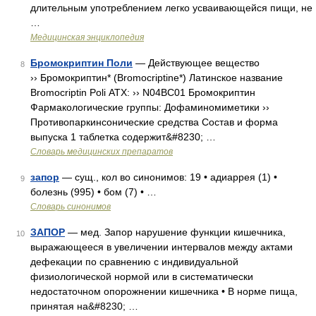
длительным употреблением легко усваивающейся пищи, не
…
Медицинская энциклопедия
Бромокриптин Поли
— Действующее вещество
8
›› Бромокриптин* (Bromocriptine*) Латинское название
Bromocriptin Poli АТХ: ›› N04BC01 Бромокриптин
Фармакологические группы: Дофаминомиметики ››
Противопаркинсонические средства Состав и форма
выпуска 1 таблетка содержит&#8230; …
Словарь медицинских препаратов
запор
— сущ., кол во синонимов: 19 • адиаррея (1) •
9
болезнь (995) • бом (7) • …
Словарь синонимов
ЗАПОР
— мед. Запор нарушение функции кишечника,
10
выражающееся в увеличении интервалов между актами
дефекации по сравнению с индивидуальной
физиологической нормой или в систематически
недостаточном опорожнении кишечника • В норме пища,
принятая на&#8230; …