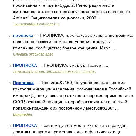
проживания к. н. где нибудь. 2. Регистрация места
жительства, а также соответствующая пометка в паспорте.
Antinazi. Энциклопедия социологии, 2009 …
Энциклопедия социологии
прописка
— ПРОПИСКА, и, ж. Какое л. испытание новичка,
7
являющееся экзаменом на вступление в какую л.
компанию, сообщество; боевое крещение. Из уг …
Словарь русского арго
ПРОПИСКА
— ПРОПИСКА, см. в ст. Паспорт …
8
Демографический энциклопедический словарь
Прописка
— Прописка&#160; государственная система
9
контроля миграции населения, сложившаяся в Российской
империи[1], получившая развитие и широкое применение в
СССР, основной принцип которой заключается в жёсткой
привязке граждан к их постоянному месту&#8230; …
Википедия
ПРОПИСКА
— система учета места жительства граждан,
10
длительное время применявшаяся и фактически еще