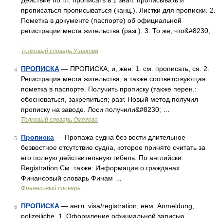
Действие по гл. прописать в 1 знач. прописывать и
прописаться прописываться (канц.). Листки для прописки. 2.
Пометка в документе (паспорте) об официальной
регистрации места жительства (разг.). 3. То же, что&#8230;
…
Толковый словарь Ушакова
ПРОПИСКА
— ПРОПИСКА, и, жен. 1. см. прописать, ся. 2.
4
Регистрация места жительства, а также соответствующая
пометка в паспорте. Получить прописку (также перен.:
обосноваться, закрепиться; разг. Новый метод получил
прописку на заводе. Лоси получили&#8230; …
Толковый словарь Ожегова
Прописка
— Пропажа судна без вести длительное
5
безвестное отсутствие судна, которое принято считать за
его полную действительную гибель. По английски:
Registration См. также: Информация о гражданах
Финансовый словарь Финам …
Финансовый словарь
ПРОПИСКА
— англ. visa/registration; нем. Anmeldung,
6
polizeiliche. 1. Оформление официальной записью