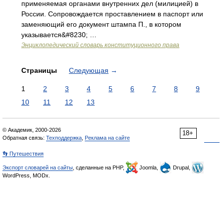
применяемая органами внутренних дел (милицией) в
России. Сопровождается проставлением в паспорт или
заменяющий его документ штампа П., в котором
указывается&#8230; …
Энциклопедический словарь конституционного права
Страницы
Следующая
→
1
2
3
4
5
6
7
8
9
10
11
12
13
© Академик, 2000-2026
18+
Обратная связь:
Техподдержка
,
Реклама на сайте
👣 Путешествия
Экспорт словарей на сайты
, сделанные на PHP,
Joomla,
Drupal,
WordPress, MODx.