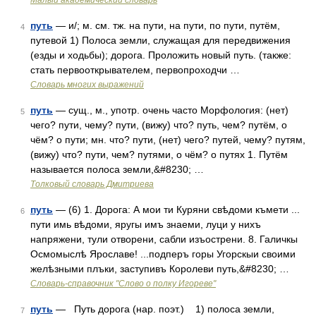
Малый академический словарь
путь
— и/; м. см. тж. на пути, на пути, по пути, путём,
4
путевой 1) Полоса земли, служащая для передвижения
(езды и ходьбы); дорога. Проложить новый путь. (также:
стать первооткрывателем, первопроходчи …
Словарь многих выражений
путь
— сущ., м., употр. очень часто Морфология: (нет)
5
чего? пути, чему? пути, (вижу) что? путь, чем? путём, о
чём? о пути; мн. что? пути, (нет) чего? путей, чему? путям,
(вижу) что? пути, чем? путями, о чём? о путях 1. Путём
называется полоса земли,&#8230; …
Толковый словарь Дмитриева
путь
— (6) 1. Дорога: А мои ти Куряни свѣдоми къмети ...
6
пути имь вѣдоми, яругы имъ знаеми, луци у нихъ
напряжени, тули отворени, сабли изъострени. 8. Галичкы
Осмомыслѣ Ярославе! ...подперъ горы Угорскыи своими
желѣзными плъки, заступивъ Королеви путь,&#8230; …
Словарь-справочник "Слово о полку Игореве"
путь
— Путь дорога (нар. поэт.) 1) полоса земли,
7