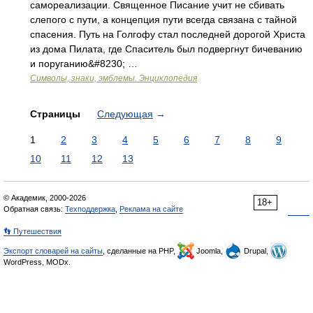
самореализации. Священное Писание учит не сбивать
слепого с пути, а концепция пути всегда связана с тайной
спасения. Путь на Голгофу стал последней дорогой Христа
из дома Пилата, где Спаситель был подвергнут бичеванию
и поруганию&#8230; …
Символы, знаки, эмблемы. Энциклопедия
Страницы
Следующая
→
1
2
3
4
5
6
7
8
9
10
11
12
13
© Академик, 2000-2026
18+
Обратная связь:
Техподдержка
,
Реклама на сайте
👣 Путешествия
Экспорт словарей на сайты
, сделанные на PHP,
Joomla,
Drupal,
WordPress, MODx.