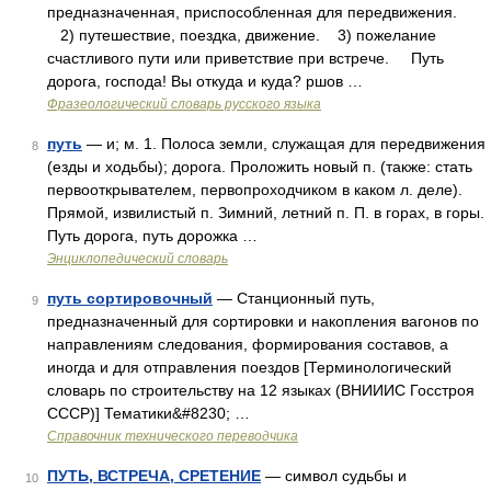
предназначенная, приспособленная для передвижения.
2) путешествие, поездка, движение. 3) пожелание
счастливого пути или приветствие при встрече. Путь
дорога, господа! Вы откуда и куда? ршов …
Фразеологический словарь русского языка
путь
— и; м. 1. Полоса земли, служащая для передвижения
8
(езды и ходьбы); дорога. Проложить новый п. (также: стать
первооткрывателем, первопроходчиком в каком л. деле).
Прямой, извилистый п. Зимний, летний п. П. в горах, в горы.
Путь дорога, путь дорожка …
Энциклопедический словарь
путь сортировочный
— Станционный путь,
9
предназначенный для сортировки и накопления вагонов по
направлениям следования, формирования составов, а
иногда и для отправления поездов [Терминологический
словарь по строительству на 12 языках (ВНИИИС Госстроя
СССР)] Тематики&#8230; …
Справочник технического переводчика
ПУТЬ, ВСТРЕЧА, СРЕТЕНИЕ
— символ судьбы и
10