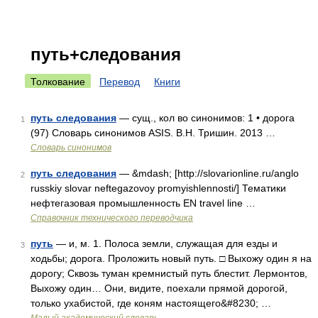
путь+следования
Толкование
Перевод
Книги
путь следования
— сущ., кол во синонимов: 1 • дорога
1
(97) Словарь синонимов ASIS. В.Н. Тришин. 2013 …
Словарь синонимов
путь следования
— &mdash; [http://slovarionline.ru/anglo
2
russkiy slovar neftegazovoy promyishlennosti/] Тематики
нефтегазовая промышленность EN travel line …
Справочник технического переводчика
путь
— и, м. 1. Полоса земли, служащая для езды и
3
ходьбы; дорога. Проложить новый путь. □ Выхожу один я на
дорогу; Сквозь туман кремнистый путь блестит. Лермонтов,
Выхожу один… Они, видите, поехали прямой дорогой,
только ухабистой, где коням настоящего&#8230; …