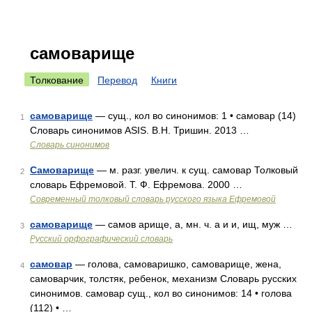
самоварище
Толкование
Перевод
Книги
самоварище
— сущ., кол во синонимов: 1 • самовар (14)
1
Словарь синонимов ASIS. В.Н. Тришин. 2013 …
Словарь синонимов
Самоварище
— м. разг. увелич. к сущ. самовар Толковый
2
словарь Ефремовой. Т. Ф. Ефремова. 2000 …
Современный толковый словарь русского языка Ефремовой
самоварище
— самов арище, а, мн. ч. а и и, ищ, муж …
3
Русский орфографический словарь
самовар
— голова, самоваришко, самоварище, жена,
4
самоварчик, толстяк, ребенок, механизм Словарь русских
синонимов. самовар сущ., кол во синонимов: 14 • голова
(112) • …