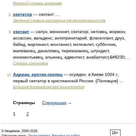
Краткий словарь анаграмм
сектатор
— сектант …
8
Зведений словник застарілих та маловживаних слів
сектант
— сапун, меннонит, сектатор, нетовец, мормон,
9
ассассин, вальденс, антитринитарий, флагеллант, друз,
бабид, мартинист, монтанист, мотезелит, субботник,
малеванец, даниловец, перемазанец, штундист,
иннокентьевец, ильинец, адвентист, анабаптист,&#8230; …
Словарь синонимов
Адриан, еретик-скопец
— осужден. в Киеве 1004 г.;
10
первый сектатор в христианской России. {Половцов} …
Большая биографическая энциклопедия
Страницы
Следующая
→
1
2
© Академик, 2000-2026
18+
Обратная связь:
Техподдержка
,
Реклама на сайте