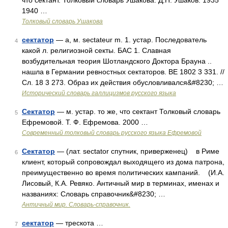
что сектант. Толковый словарь Ушакова. Д.Н. Ушаков. 1935
1940 …
Толковый словарь Ушакова
сектатор
— а, м. sectateur m. 1. устар. Последователь
4
какой л. религиозной секты. БАС 1. Славная
возбудительная теория Шотландского Доктора Брауна ..
нашла в Германии ревностных сектаторов. ВЕ 1802 3 331. //
Сл. 18 3 273. Образ их действия обусловливался&#8230; …
Исторический словарь галлицизмов русского языка
Сектатор
— м. устар. то же, что сектант Толковый словарь
5
Ефремовой. Т. Ф. Ефремова. 2000 …
Современный толковый словарь русского языка Ефремовой
Сектатор
— (лат. sectator спутник, приверженец) в Риме
6
клиент, который сопровождал выходящего из дома патрона,
преимущественно во время политических кампаний. (И.А.
Лисовый, К.А. Ревяко. Античный мир в терминах, именах и
названиях: Словарь справочник&#8230; …
Античный мир. Словарь-справочник.
сектатор
— трескота …
7