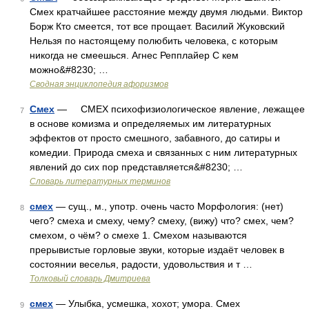
Смех кратчайшее расстояние между двумя людьми. Виктор
Борж Кто смеется, тот все прощает. Василий Жуковский
Нельзя по настоящему полюбить человека, с которым
никогда не смеешься. Агнес Репплайер С кем
можно&#8230; …
Сводная энциклопедия афоризмов
Смех
— СМЕХ психофизиологическое явление, лежащее
7
в основе комизма и определяемых им литературных
эффектов от просто смешного, забавного, до сатиры и
комедии. Природа смеха и связанных с ним литературных
явлений до сих пор представляется&#8230; …
Словарь литературных терминов
смех
— сущ., м., употр. очень часто Морфология: (нет)
8
чего? смеха и смеху, чему? смеху, (вижу) что? смех, чем?
смехом, о чём? о смехе 1. Смехом называются
прерывистые горловые звуки, которые издаёт человек в
состоянии веселья, радости, удовольствия и т …
Толковый словарь Дмитриева
смех
— Улыбка, усмешка, хохот; умора. Смех
9