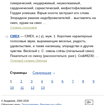
гомерический, неудержимый, неумолкаемый,
сардонический, саркастический, мефистофелевский.
Гордая усмешка. Взрыв хохота заглушил его слова.
Злорадное ржание недоброжелателей... выставлять на
смех, курам на смех …
Словарь синонимов
СМЕХ
— СМЕХ, а ( у), муж. 1. Короткие характерные
10
голосовые звуки, выражающие веселье, радость,
удовольствие, а также насмешку, злорадство и другие
чувства. Весёлый с. С. сквозь слёзы (печальный смех).
Покатиться со смеху (расхохотаться; разг.). Со&#8230; …
Толковый словарь Ожегова
Страницы
Следующая
→
1
2
3
4
5
6
7
8
9
10
11
12
13
© Академик, 2000-2026
18+
Обратная связь:
Техподдержка
,
Реклама на сайте