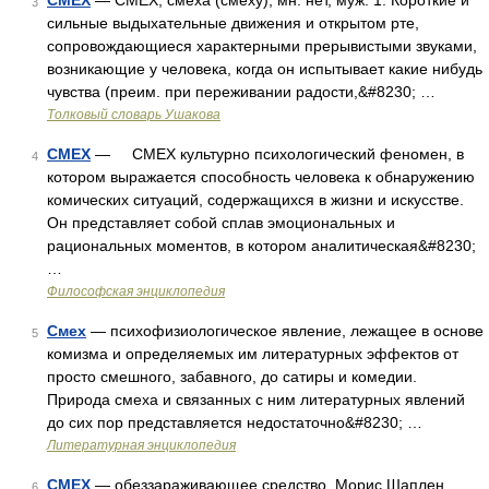
СМЕХ
— СМЕХ, смеха (смеху), мн. нет, муж. 1. Короткие и
3
сильные выдыхательные движения и открытом рте,
сопровождающиеся характерными прерывистыми звуками,
возникающие у человека, когда он испытывает какие нибудь
чувства (преим. при переживании радости,&#8230; …
Толковый словарь Ушакова
СМЕХ
— СМЕХ культурно психологический феномен, в
4
котором выражается способность человека к обнаружению
комических ситуаций, содержащихся в жизни и искусстве.
Он представляет собой сплав эмоциональных и
рациональных моментов, в котором аналитическая&#8230;
…
Философская энциклопедия
Смех
— психофизиологическое явление, лежащее в основе
5
комизма и определяемых им литературных эффектов от
просто смешного, забавного, до сатиры и комедии.
Природа смеха и связанных с ним литературных явлений
до сих пор представляется недостаточно&#8230; …
Литературная энциклопедия
СМЕХ
— обеззараживающее средство. Морис Шаплен
6