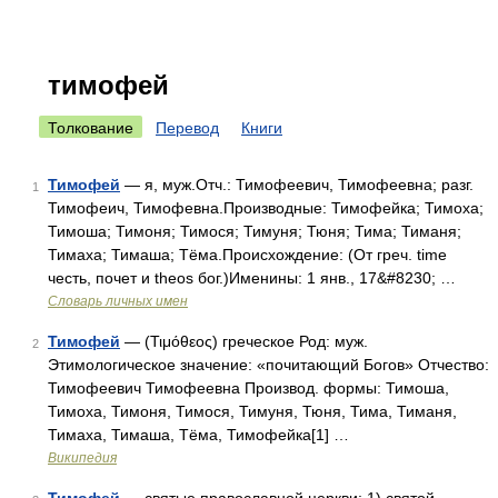
тимофей
Толкование
Перевод
Книги
Тимофей
— я, муж.Отч.: Тимофеевич, Тимофеевна; разг.
1
Тимофеич, Тимофевна.Производные: Тимофейка; Тимоха;
Тимоша; Тимоня; Тимося; Тимуня; Тюня; Тима; Тиманя;
Тимаха; Тимаша; Тёма.Происхождение: (От греч. time
честь, почет и theos бог.)Именины: 1 янв., 17&#8230; …
Словарь личных имен
Тимофей
— (Τιμόθεος) греческое Род: муж.
2
Этимологическое значение: «почитающий Богов» Отчество:
Тимофеевич Тимофеевна Производ. формы: Тимоша,
Тимоха, Тимоня, Тимося, Тимуня, Тюня, Тима, Тиманя,
Тимаха, Тимаша, Тёма, Тимофейка[1] …
Википедия