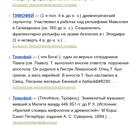
Большой Энциклопедический словарь
ТИМОФЕЙ
— (1 я пол. 4 в. до н. э.) древнегреческий
7
скульптор. Участвовал в работах над рельефами Мавсолея
в Галикарнасе (ок. 350 до н. э.). Сохранились
фрагментарно рельефы на храме Асклепия в г. Эпидавре
(1 я четверть 4 в. до н. э.) …
Большой Энциклопедический словарь
Тимофей
— ( чти Бога! ), один из верных сотрудников
8
Павла (см. Павел). Т. выполнял многие ответств. поручения
апостола. Он родился в Листре Ликаонской. Отец Т. был
греком, а мать еврейкой. В юности Т. был наставлен в
Свящ. Писании матерью Евникой и бабкой&#8230; …
Библейская энциклопедия Брокгауза
Тимофей
— (Timotheus, Τιμόφεος). Знаменитый музыкант,
9
живший в Милете между 446 357 гг. до Р. X. (Источник:
«Краткий словарь мифологии и древностей». М.Корш.
Санкт Петербург, издание А. С. Суворина, 1894.) …
Энциклопедия мифологии