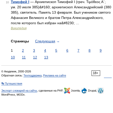
Тимофей I
— Архиепископ Тимофей I (греч. Τιμόθεος Α΄;
10
ум. 20 июля 385)&#160; архиепископ Александрийский (380
385), святитель. Память 13 февраля. Был учеником святого
Афанасия Великого и братом Петра Александрийского,
после которого был избран на&#8230; …
Википедия
Страницы
Следующая
→
1
2
3
4
5
6
7
8
9
10
11
12
13
© Академик, 2000-2026
18+
Обратная связь:
Техподдержка
,
Реклама на сайте
👣 Путешествия
Экспорт словарей на сайты
, сделанные на PHP,
Joomla,
Drupal,
WordPress, MODx.