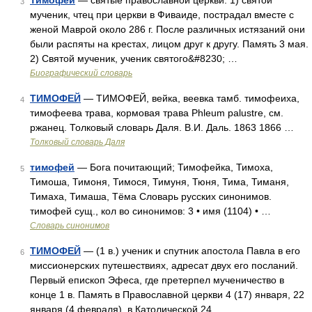
Тимофей
— святые православной церкви: 1) святой
3
мученик, чтец при церкви в Фиваиде, пострадал вместе с
женой Маврой около 286 г. После различных истязаний они
были распяты на крестах, лицом друг к другу. Память 3 мая.
2) Святой мученик, ученик святого&#8230; …
Биографический словарь
ТИМОФЕЙ
— ТИМОФЕЙ, вейка, веевка тамб. тимофеиха,
4
тимофеева трава, кормовая трава Phleum palustre, см.
ржанец. Толковый словарь Даля. В.И. Даль. 1863 1866 …
Толковый словарь Даля
тимофей
— Бога почитающий; Тимофейка, Тимоха,
5
Тимоша, Тимоня, Тимося, Тимуня, Тюня, Тима, Тиманя,
Тимаха, Тимаша, Тёма Словарь русских синонимов.
тимофей сущ., кол во синонимов: 3 • имя (1104) • …
Словарь синонимов
ТИМОФЕЙ
— (1 в.) ученик и спутник апостола Павла в его
6
миссионерских путешествиях, адресат двух его посланий.
Первый епископ Эфеса, где претерпел мученичество в
конце 1 в. Память в Православной церкви 4 (17) января, 22
января (4 февраля), в Католической 24 …