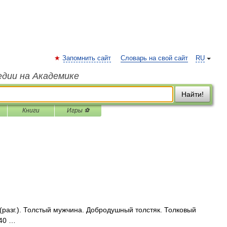
Запомнить сайт
Словарь на свой сайт
RU
едии на Академике
Найти!
Книги
Игры ⚽
разг.). Толстый мужчина. Добродушный толстяк. Толковый
940 …