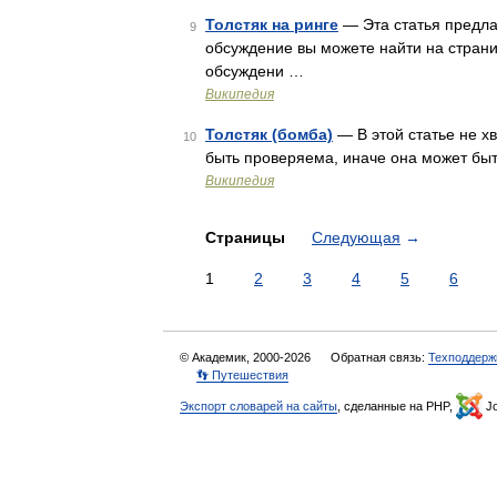
Толстяк на ринге
— Эта статья предла
9
обсуждение вы можете найти на стран
обсуждени …
Википедия
Толстяк (бомба)
— В этой статье не 
10
быть проверяема, иначе она может бы
Википедия
Страницы
Следующая
→
1
2
3
4
5
6
© Академик, 2000-2026
Обратная связь:
Техподдерж
👣 Путешествия
Экспорт словарей на сайты
, сделанные на PHP,
Jo