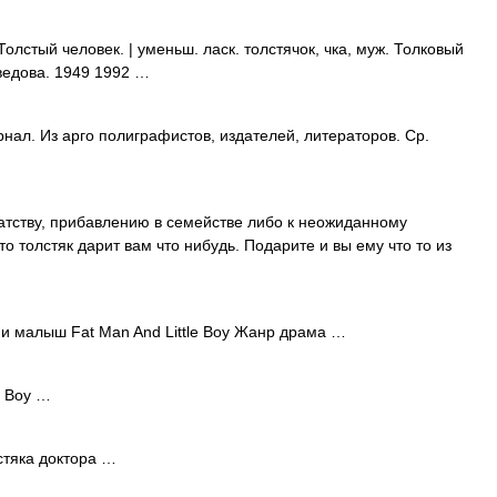
Толстый человек. | уменьш. ласк. толстячок, чка, муж. Толковый
ведова. 1949 1992 …
ал. Из арго полиграфистов, издателей, литераторов. Ср.
тству, прибавлению в семействе либо к неожиданному
 толстяк дарит вам что нибудь. Подарите и вы ему что то из
и малыш Fat Man And Little Boy Жанр драма …
e Boy …
стяка доктора …