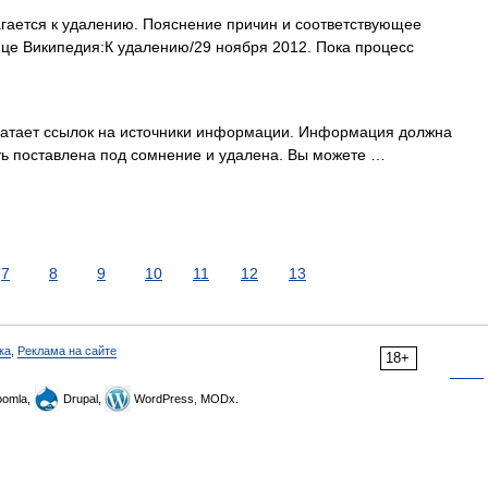
гается к удалению. Пояснение причин и соответствующее
ице Википедия:К удалению/29 ноября 2012. Пока процесс
хватает ссылок на источники информации. Информация должна
ть поставлена под сомнение и удалена. Вы можете …
7
8
9
10
11
12
13
ка
,
Реклама на сайте
18+
omla,
Drupal,
WordPress, MODx.