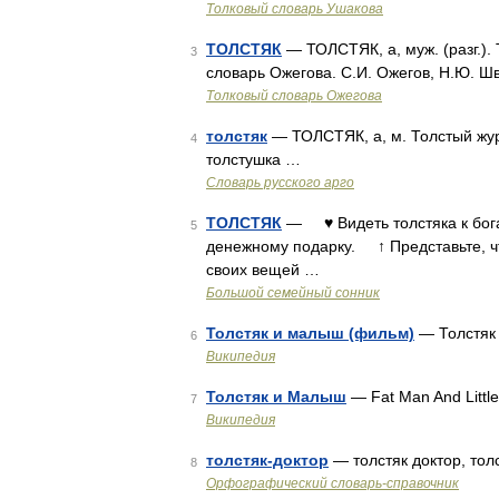
Толковый словарь Ушакова
ТОЛСТЯК
— ТОЛСТЯК, а, муж. (разг.). 
3
словарь Ожегова. С.И. Ожегов, Н.Ю. Ш
Толковый словарь Ожегова
толстяк
— ТОЛСТЯК, а, м. Толстый журн
4
толстушка …
Словарь русского арго
ТОЛСТЯК
— ♥ Видеть толстяка к бога
5
денежному подарку. ↑ Представьте, что
своих вещей …
Большой семейный сонник
Толстяк и малыш (фильм)
— Толстяк 
6
Википедия
Толстяк и Малыш
— Fat Man And Littl
7
Википедия
толстяк-доктор
— толстяк доктор, тол
8
Орфографический словарь-справочник