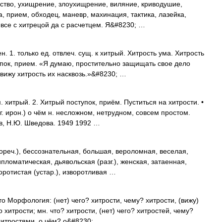
рство, ухищрение, злоухищрение, виляние, криводушие,
ка, прием, обходец, маневр, махинация, тактика, лазейка,
 все с хитрецой да с расчетцем. Я&#8230; …
 1. только ед. отвлеч. сущ. к хитрый. Хитрость ума. Хитрость
тупок, прием. «Я думаю, простительно защищать свое дело
вижу хитрость их насквозь.»&#8230; …
 хитрый. 2. Хитрый поступок, приём. Пуститься на хитрости. •
зг. ирон.) о чём н. несложном, нетрудном, совсем простом.
в, Н.Ю. Шведова. 1949 1992 …
ореч.), бессознательная, большая, вероломная, веселая,
ипломатическая, дьявольская (разг.), женская, затаенная,
воротистая (устар.), изворотливая …
сто Морфология: (нет) чего? хитрости, чему? хитрости, (вижу)
 хитрости; мн. что? хитрости, (нет) чего? хитростей, чему?
 хитростями, о чём? о&#8230; …