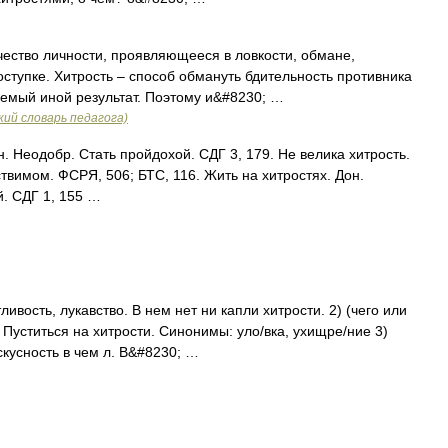
ество личности, проявляющееся в ловкости, обмане,
оступке. Хитрость – способ обмануть бдительность противника
аемый иной результат. Поэтому и&#8230; …
ий словарь педагога)
. Неодобр. Стать пройдохой. СДГ 3, 179. Не велика хитрость.
ствимом. ФСРЯ, 506; БТС, 116. Жить на хитростях. Дон.
. СДГ 1, 155 …
ливость, лукавство. В нем нет ни капли хитрости. 2) (чего или
. Пуститься на хитрости. Синонимы: уло/вка, ухищре/ние 3)
скусность в чем л. В&#8230; …