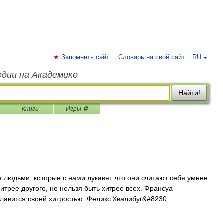
Запомнить сайт
Словарь на свой сайт
RU
едии на Академике
Найти!
Книги
Игры ⚽
юдьми, которые с нами лукавят, что они считают себя умнее
трее другого, но нельзя быть хитрее всех. Франсуа
славится своей хитростью. Феликс Хвалибуг&#8230; …