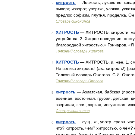
хитрость
— Ловкость, лукавство, кова
2
выверт, изворот, увертка, уловка, ухват
предлог, софизм, плутня, проделка. Он
Словарь синонимов
ХИТРОСТЬ
— ХИТРОСТЬ, хитрости, жен.
3
устройства. 2. Хитрое поведение, пос
благородной хитростью.» Гончаров. «Я 
Толковый словарь Ушакова
ХИТРОСТЬ
— ХИТРОСТЬ, и, жен. 1. см.
4
Не велика хитрость! (эка хитрость!) (ра
Толковый словарь Ожегова. С.И. Ожего
Толковый словарь Ожегова
хитрость
— Азиатская, бабская (прост
5
военная, восточная, грубая, детская, д
звериная, злая, зоркая, иезуитская, из
Словарь эпитетов
хитрость
— сущ., ж., употр. сравн. ча
6
что? хитрость, чем? хитростью, о чём? о
хитростям, (вижу) что? хитрости, чем?