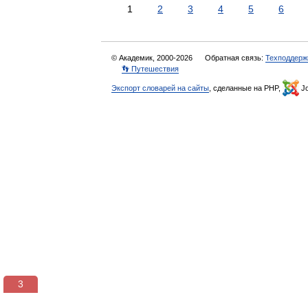
1
2
3
4
5
6
© Академик, 2000-2026
Обратная связь:
Техподдерж
👣 Путешествия
Экспорт словарей на сайты
, сделанные на PHP,
Jo
3