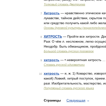
Толковый словарь Дмитриева
Хитрость
— нравственно этическое кач
7
лукавстве, тайном действии, скрытом п
или средство получить какой либо жел
Основы духовной культуры (энциклопедическ
ХИТРОСТЬ
— Пройти все хитрости. Дон
8
Разг. О чём л. несложном, легко осуще
Неодобр. Быть обманщиком, пройдохой
Большой словарь русских поговорок
хитрость
— • невероятная хитрость …
9
Словарь русской идиоматики
хитрость
— и, ж. 1) Коварство, изворот
10
какой) Ловкий, хитрый поступок, прием
разг. Изобретательность, мастерство, и
Популярный словарь русского языка
Страницы
Следующая
→