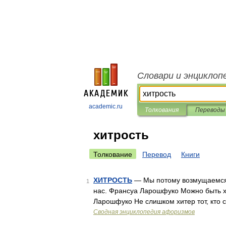
Словари и энциклоп
academic.ru
Толкования
Переводы
хитрость
Толкование
Перевод
Книги
ХИТРОСТЬ
— Мы потому возмущаемся л
1
нас. Франсуа Ларошфуко Можно быть хи
Ларошфуко Не слишком хитер тот, кто 
Сводная энциклопедия афоризмов