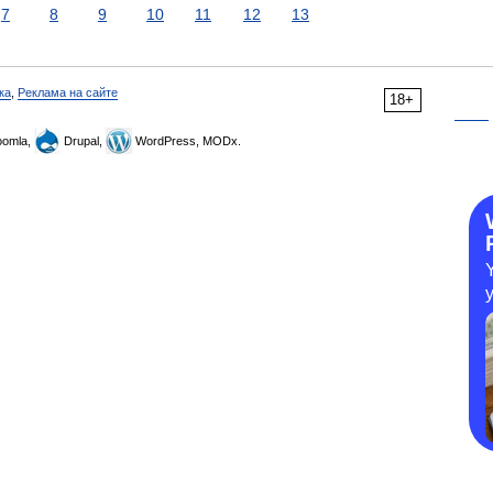
7
8
9
10
11
12
13
ка
,
Реклама на сайте
18+
omla,
Drupal,
WordPress, MODx.