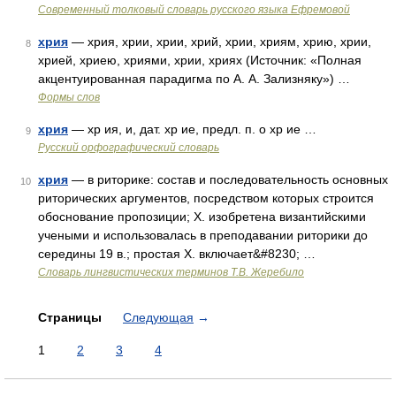
Современный толковый словарь русского языка Ефремовой
хрия
— хрия, хрии, хрии, хрий, хрии, хриям, хрию, хрии,
8
хрией, хриею, хриями, хрии, хриях (Источник: «Полная
акцентуированная парадигма по А. А. Зализняку») …
Формы слов
хрия
— хр ия, и, дат. хр ие, предл. п. о хр ие …
9
Русский орфографический словарь
хрия
— в риторике: состав и последовательность основных
10
риторических аргументов, посредством которых строится
обоснование пропозиции; Х. изобретена византийскими
учеными и использовалась в преподавании риторики до
середины 19 в.; простая Х. включает&#8230; …
Словарь лингвистических терминов Т.В. Жеребило
Страницы
Следующая
→
1
2
3
4