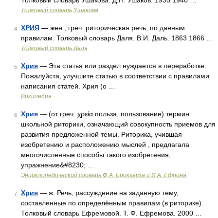
Толковый словарь Ушакова. Д.Н. Ушаков. 1935 1940 …
Толковый словарь Ушакова
ХРИЯ
— жен., греч. риторическая речь, по данным
4
правилам. Толковый словарь Даля. В.И. Даль. 1863 1866 …
Толковый словарь Даля
Хрия
— Эта статья или раздел нуждается в переработке.
5
Пожалуйста, улучшите статью в соответствии с правилами
написания статей. Хрия (о …
Википедия
Хрия
— (от греч. χρεία польза, пользование) термин
6
школьной риторики, означающий совокупность приемов для
развития предложенной темы. Риторика, учившая
изобретению и расположению мыслей , предлагала
многочисленные способы такого изобретения;
упражнение&#8230; …
Энциклопедический словарь Ф.А. Брокгауза и И.А. Ефрона
Хрия
— ж. Речь, рассуждение на заданную тему,
7
составленные по определённым правилам (в риторике).
Толковый словарь Ефремовой. Т. Ф. Ефремова. 2000 …