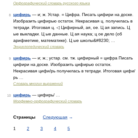
Орфографический словарь русского языка
цифирь
— и; ж. Устар. = Цифра. Писать цифири на доске.
8
Изобразить цифирью остаток. Некрасивая ц. получилась в
тетради. Итоговая ц. ◁ Цифирный, ая, ое. Ц ая запись. Ц
ые выкладки. Ц ые данные. Ц ая наука; ц ое дело (об
арифметике, математике). Ц ые школы&#8230; …
Энциклопедический словарь
цифирь
— и; ж.; устар. см. тж. цифирный = цифра Писать
9
цифири на доске. Изобразить цифирью остаток.
Некрасивая цифи/рь получилась в тетради. Итоговая цифи/
рь …
Словарь многих выражений
цифирь
— цифирь/ …
10
Морфемно-орфографический словарь
Страницы
Следующая
→
1
2
3
4
5