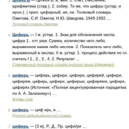
ЦИФИРЬ
— ЦИФИРЬ, и, жен. 1. Счёт, счисление;
3
арифметика (стар.). 2. собир. То же, что цифры (устар. и
ирон.). | прил. цифирный, ая, ое. Толковый словарь
Ожегова. С.И. Ожегов, Н.Ю. Шведова. 1949 1992 …
Толковый словарь Ожегова
Цифирь
— I ж. устар. 1. Знак для обозначения числа;
4
цифра 1.. отт. разг. Сумма, количество чего либо,
выраженное каким либо числом. 2. Показатель чего либо,
выраженный в числах. II ж. устар. 1. процесс действия по гл.
считать I 1., 2., 3., 4. 2. Результат …
Современный толковый словарь русского языка Ефремовой
цифирь
— цифирь, цифири, цифири, цифирей, цифири,
5
цифирям, цифирь, цифири, цифирью, цифирями, цифири,
цифирях (Источник: «Полная акцентуированная парадигма
по А. А. Зализняку») …
Формы слов
цифирь
— циф ирь, и …
6
Русский орфографический словарь
цифирь
— (3 ж), Р., Д., Пр. цифи/ри …
7