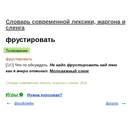
Cловарь современной лексики, жаргона и
сленга
фрустировать
Толкование
фрустировать
[
1
/
0
] Что-то обсуждать.
Не надо фрустировать над тем
как я вчера отжигал.
Молодежный сленг
Cловарь современной лексики, жаргона и сленга
.
2014
.
Игры ⚽
Нужна курсовая?
фройляйн
фрэла