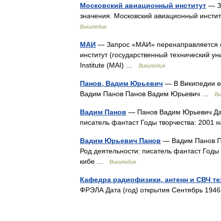
Московский авиационный институт
— За
значения. Московский авиационный инсти
Википедия
МАИ
— Запрос «МАИ» перенаправляется с
институт (государственный технический у
Institute (MAI) …
Википедия
Панов, Вадим Юрьевич
— В Википедии ес
Вадим Панов Панов Вадим Юрьевич …
Ви
Вадим Панов
— Панов Вадим Юрьевич Дата
писатель фантаст Годы творчества: 2001
Вадим Юрьевич Панов
— Вадим Панов Па
Род деятельности: писатель фантаст Годы
кибе …
Википедия
Кафедра радиофизики, антенн и СВЧ т
ФРЭЛА Дата (год) открытия Сентябрь 19