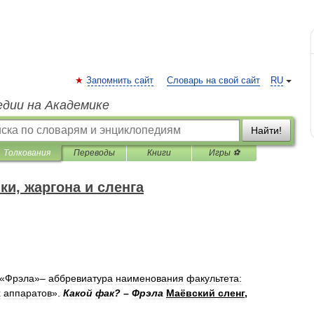
Запомнить сайт
Словарь на свой сайт
RU
едии на Академике
Найти!
Толкования
Переводы
Книги
Игры ⚽
и, жаргона и сленга
 «
Фрэла
»–
аббревиатура
наименования
факультета:
х
аппаратов
».
Какой
фак
? –
Фрэла
Маёвский
сленг
,