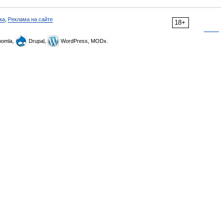
ка
,
Реклама на сайте
18+
omla,
Drupal,
WordPress, MODx.