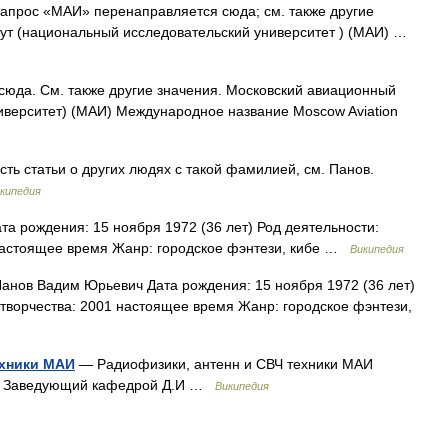
прос «МАИ» перенаправляется сюда; см. также другие
тут (национальный исследовательский университет ) (МАИ) …
юда. Cм. также другие значения. Московский авиационный
ниверситет) (МАИ) Международное название Moscow Aviation
ть статьи о других людях с такой фамилией, см. Панов.
кипедия
 рождения: 15 ноября 1972 (36 лет) Род деятельности:
 настоящее время Жанр: городское фэнтези, кибе …
Википедия
нов Вадим Юрьевич Дата рождения: 15 ноября 1972 (36 лет)
 творчества: 2001 настоящее время Жанр: городское фэнтези,
ехники МАИ
— Радиофизики, антенн и СВЧ техники МАИ
46 Заведующий кафедрой Д.И …
Википедия