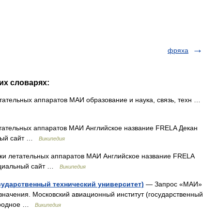
.
фряха
их словарях:
ательных аппаратов МАИ образование и наука, связь, техн …
тательных аппаратов МАИ Английское название FRELA Декан
ьный сайт …
Википедия
ки летательных аппаратов МАИ Английское название FRELA
ициальный сайт …
Википедия
сударственный технический университет)
— Запрос «МАИ»
 значения. Московский авиационный институт (государственный
народное …
Википедия