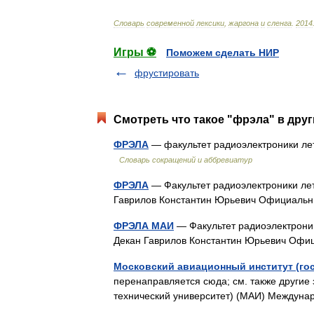
Cловарь
современной
лексики
,
жаргона
и
сленга
.
2014
Игры ⚽
Поможем сделать НИР
фрустировать
Смотреть что такое "фрэла" в друг
ФРЭЛА
— факультет радиоэлектроники лет
Словарь сокращений и аббревиатур
ФРЭЛА
— Факультет радиоэлектроники ле
Гаврилов Константин Юрьевич Официал
ФРЭЛА МАИ
— Факультет радиоэлектрони
Декан Гаврилов Константин Юрьевич Оф
Московский авиационный институт (го
перенаправляется сюда; см. также другие
технический университет) (МАИ) Между