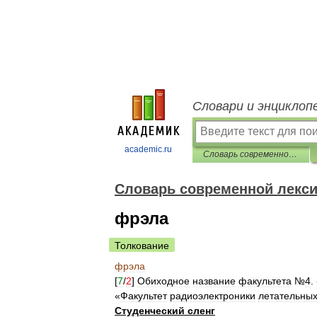
Словари и энциклоп
academic.ru
Cловарь современной лексики, жаргона и сленга
Cловарь современной лексик
фрэла
Толкование
фрэла
[
7
/
2
]
Обиходное
название
факультета
№
4
.
«
Факультет
радиоэлектроники
летательны
Студенческий
сленг